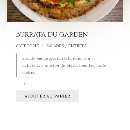
Burrata du garden
CATÉGORIE :
1 - SALADES / ENTRÉES
Salade mélangée, burrata dans son
délicieux chausson de pizza, tomates, huile
d’olive.
quantité
de
Burrata
du
garden
AJOUTER AU PANIER