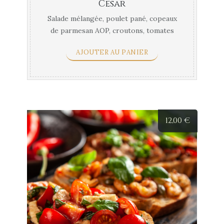
Cesar
Salade mélangée, poulet pané, copeaux
de parmesan AOP, croutons, tomates
cerises, jambon, sauce ...
AJOUTER AU PANIER
12,00
€