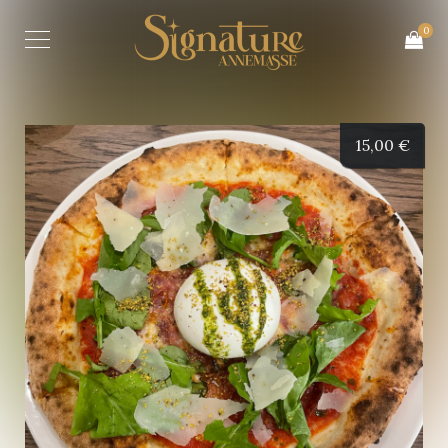
0
15,00
€