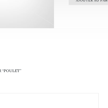
AJOUTER AU PAN
R “POULET”